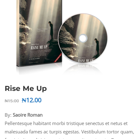
Rise Me Up
₦
12.00
Original
Current
₦
15.00
price
price
By:
Saoire Roman
was:
is:
₦15.00.
₦12.00.
Pellentesque habitant morbi tristique senectus et netus et
malesuada fames ac turpis egestas. Vestibulum tortor quam,