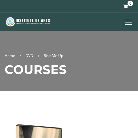
0
Home
DVD
Rise Me Up
COURSES